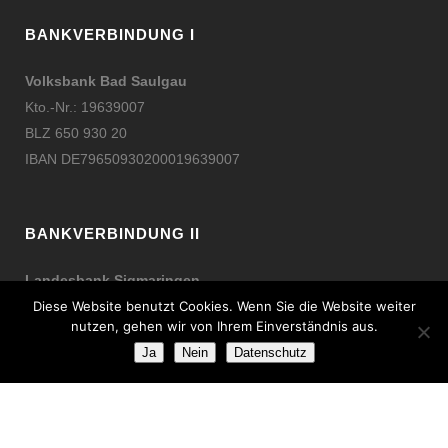
BANKVERBINDUNG I
Volksbank Bad Saulgau
Kto.-Nr.: 19639007
BLZ 650 930 20
IBAN DE79650930200019639007
BANKVERBINDUNG II
Landesbank Sigmaringen
Kto.-Nr.: 26046
Diese Website benutzt Cookies. Wenn Sie die Website weiter
nutzen, gehen wir von Ihrem Einverständnis aus.
BLZ 653 510 50
Ja
Nein
Datenschutz
IBAN DE22653510500000026046