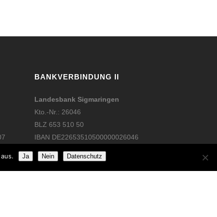
BANKVERBINDUNG II
Landesbank Sigmaringen
Kto.-Nr.: 26046
BLZ 653 510 50
07
IBAN DE22653510500000026046
 aus.
Ja
Nein
Datenschutz
Website:
Stefan Kowalski – Mediendesign