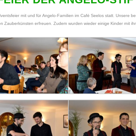
entsfeier mit und für Angelo-Familien im Café Seelos statt. Unsere be
gen Zauberkünsten erfreuen. Zudem wurden wieder einige Kinder mit 