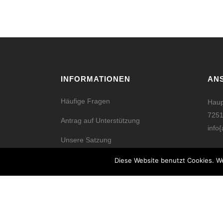
INFORMATIONEN
AN
Häufige Fragen
Haup
7251
Antrag auf Unterstützung
info{
Unsere Satzung
Datenschutz
Diese Website benutzt Cookies. We