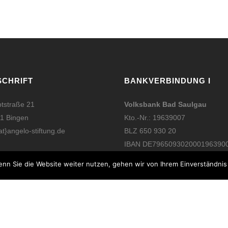
SCHRIFT
BANKVERBINDUNG I
tstraße 21
Volksbank Bad Saulgau
1 Bingen
Kto.-Nr.: 19639007
at}angelo-stiftung.de
BLZ 650 930 20
IBAN DE796509302000196390
nn Sie die Website weiter nutzen, gehen wir von Ihrem Einverständnis