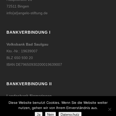
72511 Bingen
info{at}angelo-stiftung.de
BANKVERBINDUNG I
Volksbank Bad Saulgau
Kto.-Nr.: 19639007
BLZ 650 930 20
IBAN DE79650930200019639007
BANKVERBINDUNG II
Landesbank Sigmaringen
Kto.-Nr.: 26046
Diese Website benutzt Cookies. Wenn Sie die Website weiter
nutzen, gehen wir von Ihrem Einverständnis aus.
BLZ 653 510 50
Ja
Nein
Datenschutz